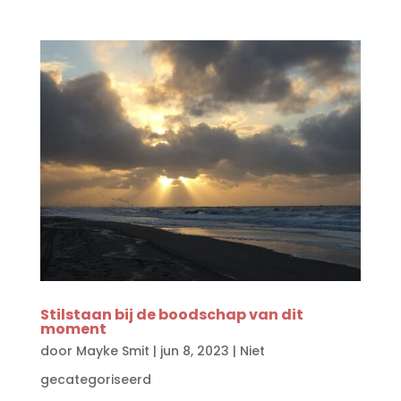
Stilstaan bij de boodschap van dit
moment
door
Mayke Smit
|
jun 8, 2023
|
Niet
gecategoriseerd