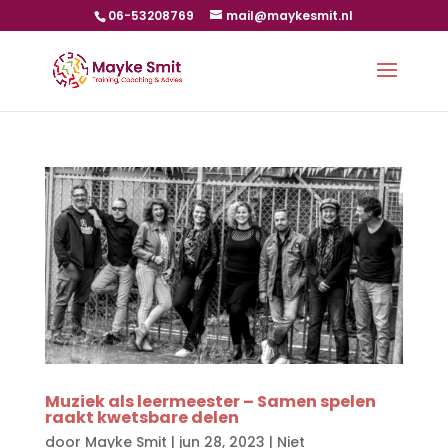
06-53208769
mail@maykesmit.nl
Muziek als leermeester – Samen spelen
raakt kwetsbare delen
door
Mayke Smit
|
jun 28, 2023
|
Niet