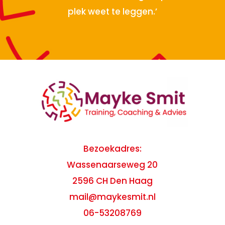
plek weet te leggen.’
Bezoekadres:
Wassenaarseweg 20
2596 CH Den Haag
mail@maykesmit.nl
06-53208769