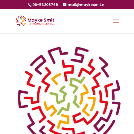
06-53208769
mail@maykesmit.nl