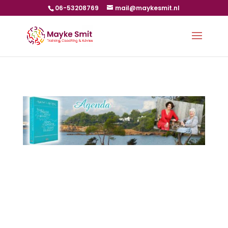
06-53208769
mail@maykesmit.nl